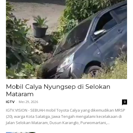
Mobil Calya Nyungsep di Selokan
Mataram
-
Mei 29, 2026
IGTV
0
IGTV.VISION - SEBUAH mobil Toyota Calya yang dikemudikan MRSP
(20), warga Kota Salatiga, Jawa Tengah mengalami kecelakaan di
Jalan Selokan Mataram, Dusun Karanglo, Purwomartani,...