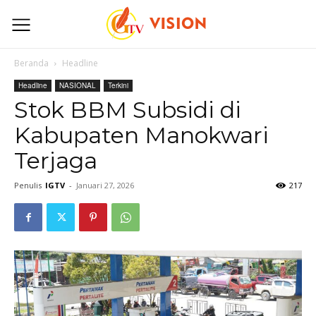
Beranda
Headline
Headline
NASIONAL
Terkini
Stok BBM Subsidi di
Kabupaten Manokwari
Terjaga
Penulis
IGTV
-
Januari 27, 2026
217