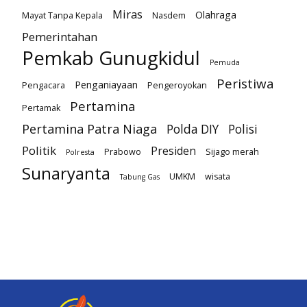
Miras
Olahraga
Mayat Tanpa Kepala
Nasdem
Pemerintahan
Pemkab Gunugkidul
Pemuda
Peristiwa
Penganiayaan
Pengacara
Pengeroyokan
Pertamina
Pertamak
Pertamina Patra Niaga
Polda DIY
Polisi
Politik
Presiden
Prabowo
Sijago merah
Polresta
Sunaryanta
UMKM
wisata
Tabung Gas