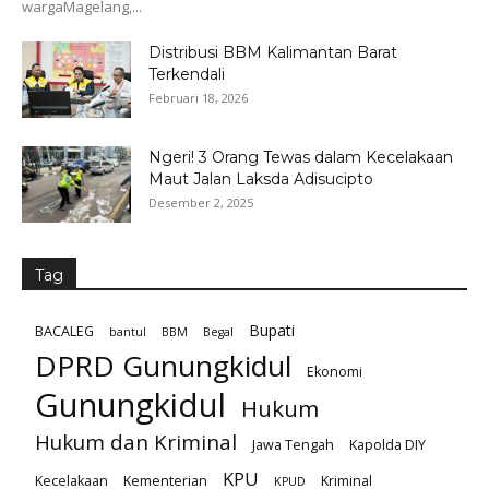
wargaMagelang,...
Distribusi BBM Kalimantan Barat
Terkendali
Februari 18, 2026
Ngeri! 3 Orang Tewas dalam Kecelakaan
Maut Jalan Laksda Adisucipto
Desember 2, 2025
Tag
Bupati
BACALEG
bantul
BBM
Begal
DPRD Gunungkidul
Ekonomi
Gunungkidul
Hukum
Hukum dan Kriminal
Jawa Tengah
Kapolda DIY
KPU
Kecelakaan
Kementerian
Kriminal
KPUD