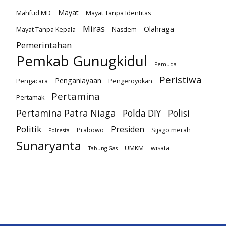
Mayat
Mahfud MD
Mayat Tanpa Identitas
Miras
Olahraga
Mayat Tanpa Kepala
Nasdem
Pemerintahan
Pemkab Gunugkidul
Pemuda
Peristiwa
Penganiayaan
Pengacara
Pengeroyokan
Pertamina
Pertamak
Pertamina Patra Niaga
Polda DIY
Polisi
Politik
Presiden
Prabowo
Sijago merah
Polresta
Sunaryanta
UMKM
wisata
Tabung Gas