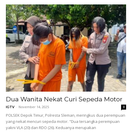
Dua Wanita Nekat Curi Sepeda Motor
-
November 14, 2025
IGTV
0
POLSEK Depok Timur, Polresta Sleman, meringkus dua perempuan
yang nekat mencuri sepeda motor. "Dua tersangka perempuan
yakni VLA (20) dan RDO (26). Keduanya merupakan