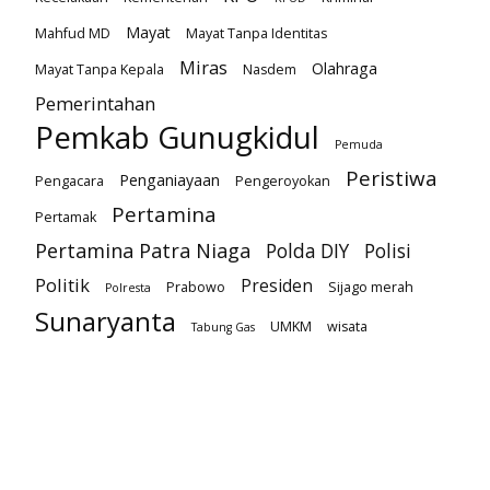
Mayat
Mahfud MD
Mayat Tanpa Identitas
Miras
Olahraga
Mayat Tanpa Kepala
Nasdem
Pemerintahan
Pemkab Gunugkidul
Pemuda
Peristiwa
Penganiayaan
Pengacara
Pengeroyokan
Pertamina
Pertamak
Pertamina Patra Niaga
Polda DIY
Polisi
Politik
Presiden
Prabowo
Sijago merah
Polresta
Sunaryanta
UMKM
wisata
Tabung Gas