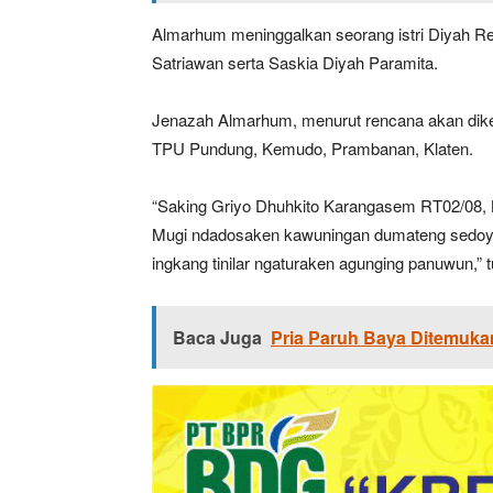
Almarhum meninggalkan seorang istri Diyah Re
Satriawan serta Saskia Diyah Paramita.
Jenazah Almarhum, menurut rencana akan dikebu
TPU Pundung, Kemudo, Prambanan, Klaten.
“Saking Griyo Dhuhkito Karangasem RT02/08, 
Mugi ndadosaken kawuningan dumateng sedoyo
ingkang tinilar ngaturaken agunging panuwun,” tul
Baca Juga
Pria Paruh Baya Ditemukan