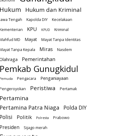
Ekonomi
Hukum
Hukum dan Kriminal
Jawa Tengah
Kapolda DIY
Kecelakaan
KPU
Kementerian
Kriminal
KPUD
Mayat
Mahfud MD
Mayat Tanpa Identitas
Miras
Mayat Tanpa Kepala
Nasdem
Pemerintahan
Olahraga
Pemkab Gunugkidul
Penganiayaan
Pengacara
Pemuda
Peristiwa
Pengeroyokan
Pertamak
Pertamina
Pertamina Patra Niaga
Polda DIY
Polisi
Politik
Prabowo
Polresta
Presiden
Sijago merah