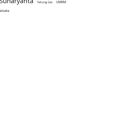
Sunaryanta
UMKM
Tabung Gas
wisata