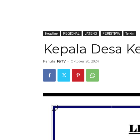
Headline
REGIONAL
JATENG
PERISTIWA
Terkini
Kepala Desa K
Penulis
IGTV
-
Oktober 20, 2024