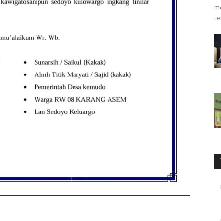
me
te