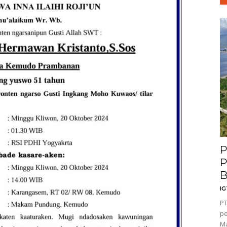
P
P
B
I
PT
p
Ma