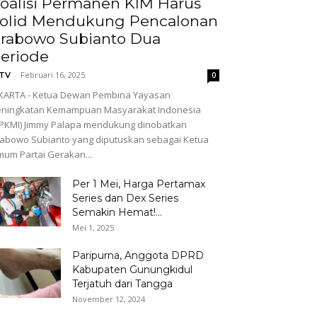
oalisi Permanen KIM Harus
olid Mendukung Pencalonan
rabowo Subianto Dua
eriode
-
Februari 16, 2025
GTV
0
KARTA - Ketua Dewan Pembina Yayasan
eningkatan Kemampuan Masyarakat Indonesia
PKMI) Jimmy Palapa mendukung dinobatkan
abowo Subianto yang diputuskan sebagai Ketua
um Partai Gerakan...
Per 1 Mei, Harga Pertamax
Series dan Dex Series
Semakin Hemat!...
Mei 1, 2025
Paripurna, Anggota DPRD
Kabupaten Gunungkidul
Terjatuh dari Tangga
November 12, 2024