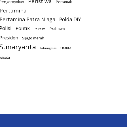
Peristiwa
Pengeroyokan
Pertamak
Pertamina
Pertamina Patra Niaga
Polda DIY
Polisi
Politik
Prabowo
Polresta
Presiden
Sijago merah
Sunaryanta
UMKM
Tabung Gas
wisata