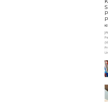
K
S
P
P
I
JA
P
{Y
Pr
Um