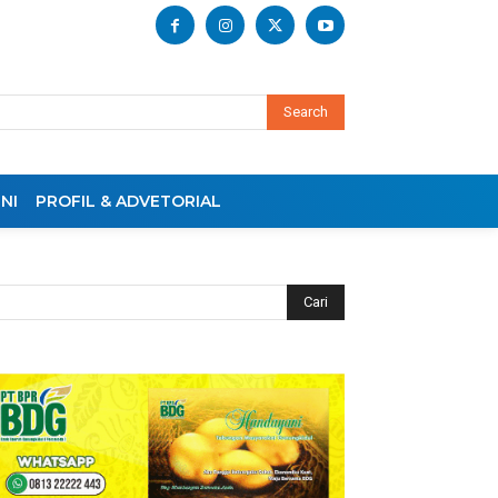
Search
NI
PROFIL & ADVETORIAL