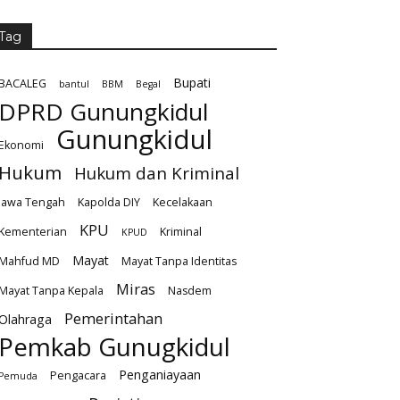
Tag
Bupati
BACALEG
bantul
BBM
Begal
DPRD Gunungkidul
Gunungkidul
Ekonomi
Hukum
Hukum dan Kriminal
Jawa Tengah
Kapolda DIY
Kecelakaan
KPU
Kementerian
Kriminal
KPUD
Mayat
Mahfud MD
Mayat Tanpa Identitas
Miras
Mayat Tanpa Kepala
Nasdem
Pemerintahan
Olahraga
Pemkab Gunugkidul
Penganiayaan
Pengacara
Pemuda