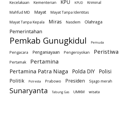
KPU
Kecelakaan
Kementerian
Kriminal
KPUD
Mayat
Mahfud MD
Mayat Tanpa Identitas
Miras
Olahraga
Mayat Tanpa Kepala
Nasdem
Pemerintahan
Pemkab Gunugkidul
Pemuda
Peristiwa
Penganiayaan
Pengacara
Pengeroyokan
Pertamina
Pertamak
Pertamina Patra Niaga
Polda DIY
Polisi
Politik
Presiden
Prabowo
Sijago merah
Polresta
Sunaryanta
UMKM
wisata
Tabung Gas