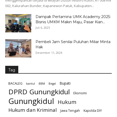
menggemparkan terjadi di wilayah Dusun Widoro Kulon, RT 008 RW
002, Kalurahan Bunder, Kapanewon Patuk, Kabupaten...
Dampak Pertamina UMK Academy 2025:
Bisnis UMKM Makin Maju, Pasar Kian...
Juli 6, 2025
Pembeli Jam Senilai Puluhan Miliar Minta
Hak
Desember 11, 2024
Tag
Bupati
BACALEG
bantul
BBM
Begal
DPRD Gunungkidul
Ekonomi
Gunungkidul
Hukum
Hukum dan Kriminal
Jawa Tengah
Kapolda DIY