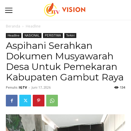
Beranda
Headline
Headline
NASIONAL
PERISTIWA
Terkini
Aspihani Serahkan
Dokumen Musyawarah
Desa Untuk Pemekaran
Kabupaten Gambut Raya
Penulis
IGTV
-
Juni 17, 2026
134