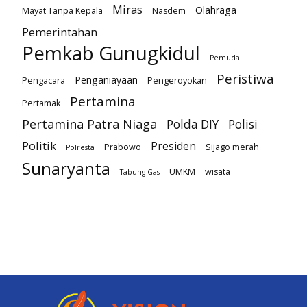
Miras
Olahraga
Mayat Tanpa Kepala
Nasdem
Pemerintahan
Pemkab Gunugkidul
Pemuda
Peristiwa
Penganiayaan
Pengacara
Pengeroyokan
Pertamina
Pertamak
Pertamina Patra Niaga
Polda DIY
Polisi
Politik
Presiden
Prabowo
Sijago merah
Polresta
Sunaryanta
UMKM
wisata
Tabung Gas