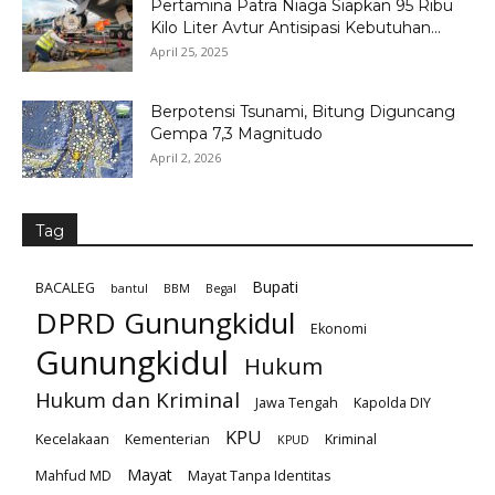
Pertamina Patra Niaga Siapkan 95 Ribu
Kilo Liter Avtur Antisipasi Kebutuhan...
April 25, 2025
Berpotensi Tsunami, Bitung Diguncang
Gempa 7,3 Magnitudo
April 2, 2026
Tag
Bupati
BACALEG
bantul
BBM
Begal
DPRD Gunungkidul
Ekonomi
Gunungkidul
Hukum
Hukum dan Kriminal
Jawa Tengah
Kapolda DIY
KPU
Kecelakaan
Kementerian
Kriminal
KPUD
Mayat
Mahfud MD
Mayat Tanpa Identitas