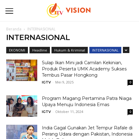
Beranda
INTERNASIONAL
INTERNASIONAL
EKONOMI
Headline
Hukum & Kriminal
INTERNASIONAL
Sulap Ikan Mini jadi Camilan Kekinian,
Produk Peserta UMK Academy Sukses
Tembus Pasar Hongkong
-
Mei 9, 2025
IGTV
0
Program Magang Pertamina Patra Niaga
Upaya Menuju Indonesia Emas
-
Oktober 11, 2024
IGTV
0
India Gagal Gunakan Jet Tempur Rafale di
Perang Udara dengan Pakistan, Indonesia