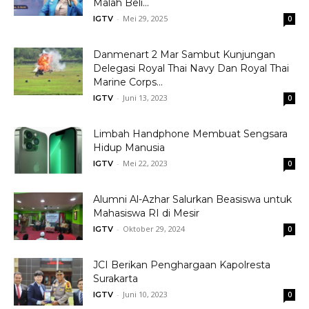
Malah Beli...
-
Mei 29, 2025
IGTV
0
Danmenart 2 Mar Sambut Kunjungan
Delegasi Royal Thai Navy Dan Royal Thai
Marine Corps...
-
Juni 13, 2023
IGTV
0
Limbah Handphone Membuat Sengsara
Hidup Manusia
-
Mei 22, 2023
IGTV
0
Alumni Al-Azhar Salurkan Beasiswa untuk
Mahasiswa RI di Mesir
-
Oktober 29, 2024
IGTV
0
JCI Berikan Penghargaan Kapolresta
Surakarta
-
Juni 10, 2023
IGTV
0