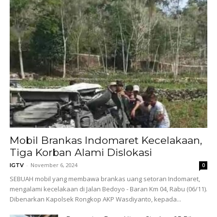
Mobil Brankas Indomaret Kecelakaan,
Tiga Korban Alami Dislokasi
-
November 6, 2024
IGTV
0
SEBUAH mobil yang membawa brankas uang setoran Indomaret,
mengalami kecelakaan di Jalan Bedoyo - Baran Km 04, Rabu (06/11).
Dibenarkan Kapolsek Rongkop AKP Wasdiyanto, kepada...