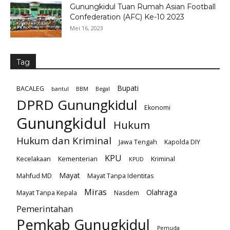
Gunungkidul Tuan Rumah Asian Football
Confederation (AFC) Ke-10 2023
Mei 16, 2023
Tag
Bupati
BACALEG
bantul
BBM
Begal
DPRD Gunungkidul
Ekonomi
Gunungkidul
Hukum
Hukum dan Kriminal
Jawa Tengah
Kapolda DIY
KPU
Kecelakaan
Kementerian
Kriminal
KPUD
Mayat
Mahfud MD
Mayat Tanpa Identitas
Miras
Olahraga
Mayat Tanpa Kepala
Nasdem
Pemerintahan
Pemkab Gunugkidul
Pemuda