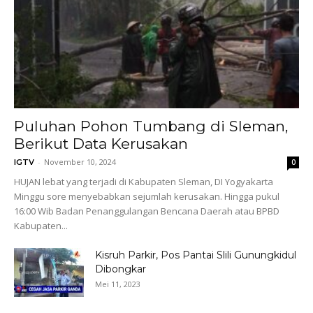
Puluhan Pohon Tumbang di Sleman,
Berikut Data Kerusakan
-
November 10, 2024
IGTV
0
HUJAN lebat yang terjadi di Kabupaten Sleman, DI Yogyakarta
Minggu sore menyebabkan sejumlah kerusakan. Hingga pukul
16:00 Wib Badan Penanggulangan Bencana Daerah atau BPBD
Kabupaten...
Kisruh Parkir, Pos Pantai Slili Gunungkidul
Dibongkar
Mei 11, 2023