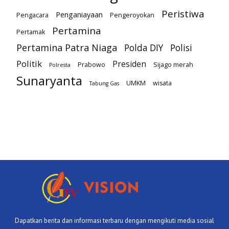
Peristiwa
Penganiayaan
Pengacara
Pengeroyokan
Pertamina
Pertamak
Pertamina Patra Niaga
Polda DIY
Polisi
Politik
Presiden
Prabowo
Sijago merah
Polresta
Sunaryanta
UMKM
wisata
Tabung Gas
Dapatkan berita dan informasi terbaru dengan mengikuti media sosial