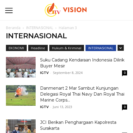
Beranda
INTERNASIONAL
Halaman 3
INTERNASIONAL
EKONOMI
Headline
Hukum & Kriminal
INTERNASIONAL
Suku Cadang Kendaraan Indonesia Dilirik
Buyer Mesir
-
September 8, 2024
IGTV
0
Danmenart 2 Mar Sambut Kunjungan
Delegasi Royal Thai Navy Dan Royal Thai
Marine Corps...
-
Juni 13, 2023
IGTV
0
JCI Berikan Penghargaan Kapolresta
Surakarta