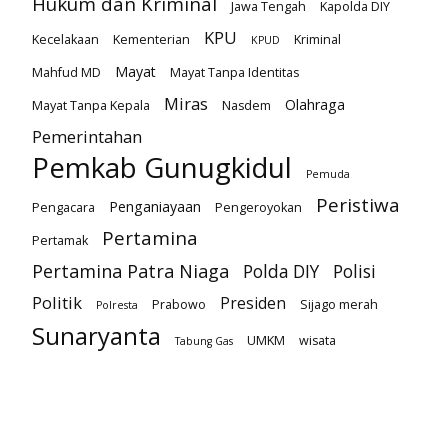
Hukum dan Kriminal
Jawa Tengah
Kapolda DIY
KPU
Kecelakaan
Kementerian
Kriminal
KPUD
Mayat
Mahfud MD
Mayat Tanpa Identitas
Miras
Olahraga
Mayat Tanpa Kepala
Nasdem
Pemerintahan
Pemkab Gunugkidul
Pemuda
Peristiwa
Penganiayaan
Pengacara
Pengeroyokan
Pertamina
Pertamak
Pertamina Patra Niaga
Polda DIY
Polisi
Politik
Presiden
Prabowo
Sijago merah
Polresta
Sunaryanta
UMKM
wisata
Tabung Gas