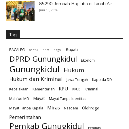
85.290 Jemaah Haji Tiba di Tanah Air
Juni 15, 2026
Tag
Bupati
BACALEG
bantul
BBM
Begal
DPRD Gunungkidul
Ekonomi
Gunungkidul
Hukum
Hukum dan Kriminal
Jawa Tengah
Kapolda DIY
KPU
Kecelakaan
Kementerian
Kriminal
KPUD
Mayat
Mahfud MD
Mayat Tanpa Identitas
Miras
Olahraga
Mayat Tanpa Kepala
Nasdem
Pemerintahan
Pemkab Gunugkidul
Pemuda