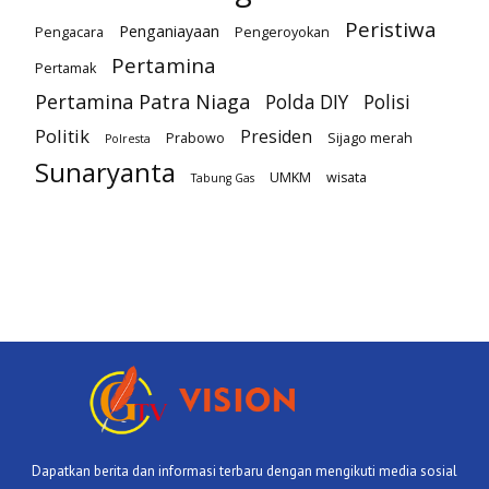
Peristiwa
Penganiayaan
Pengacara
Pengeroyokan
Pertamina
Pertamak
Pertamina Patra Niaga
Polda DIY
Polisi
Politik
Presiden
Prabowo
Sijago merah
Polresta
Sunaryanta
UMKM
wisata
Tabung Gas
Dapatkan berita dan informasi terbaru dengan mengikuti media sosial