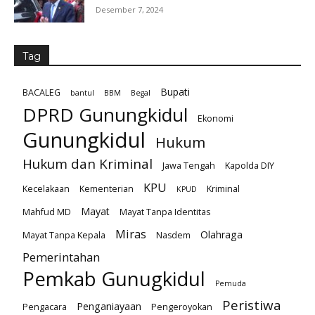
Desember 7, 2024
Tag
Bupati
BACALEG
bantul
BBM
Begal
DPRD Gunungkidul
Ekonomi
Gunungkidul
Hukum
Hukum dan Kriminal
Jawa Tengah
Kapolda DIY
KPU
Kecelakaan
Kementerian
Kriminal
KPUD
Mayat
Mahfud MD
Mayat Tanpa Identitas
Miras
Olahraga
Mayat Tanpa Kepala
Nasdem
Pemerintahan
Pemkab Gunugkidul
Pemuda
Peristiwa
Penganiayaan
Pengacara
Pengeroyokan