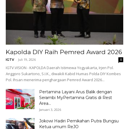
Kapolda DIY Raih Pemred Award 2026
-
Juli 19, 2026
IGTV
0
IGTV.VISION - KAPOLDA Daerah Istimewa Yogyakarta, Irjen Pol.
Anggoro Sukartono, S.I.K., diwakili Kabid Humas Polda DIY Kombes
Pol. Ihsan menerima penghargaan Pemred Award 2026...
Pertamina Layani Arus Balik dengan
Serambi MyPertamina Gratis di Rest
Area...
Januari 3, 2026
Jokowi Hadiri Pernikahan Putra Bungsu
Ketua umum ReJO