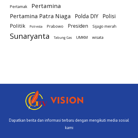
Pertamina
Pertamak
Pertamina Patra Niaga
Polda DIY
Polisi
Politik
Presiden
Prabowo
Sijago merah
Polresta
Sunaryanta
UMKM
wisata
Tabung Gas
Dapatkan berita dan informasi terbaru dengan mengikuti media sosial
kami