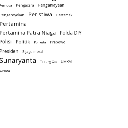
Penganiayaan
Pengacara
Pemuda
Peristiwa
Pengeroyokan
Pertamak
Pertamina
Pertamina Patra Niaga
Polda DIY
Polisi
Politik
Prabowo
Polresta
Presiden
Sijago merah
Sunaryanta
UMKM
Tabung Gas
wisata