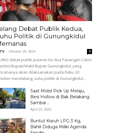
elang Debat Publik Kedua,
uhu Politik di Gunungkidul
Memanas
-
Oktober 29, 2024
GTV
0
LANG debat publik putaran ke-dua Pasangan Calon
aslon) Bupati/Wakil Bupati Gunungkidul, yang
ncananya akan dilaksanakan pada Rabu 30
tober mendatang, suhu politik di Gunungkidul...
Saat Mobil Pick Up Melaju,
Besi Hollow di Bak Belakang
Sambar...
April 23, 2026
Buntut Kisruh LPG 3 Kg,
Bahlil Diduga Miliki Agenda
Sendiri