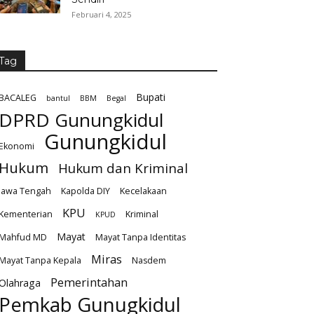
Februari 4, 2025
Tag
Bupati
BACALEG
bantul
BBM
Begal
DPRD Gunungkidul
Gunungkidul
Ekonomi
Hukum
Hukum dan Kriminal
Jawa Tengah
Kapolda DIY
Kecelakaan
KPU
Kementerian
Kriminal
KPUD
Mayat
Mahfud MD
Mayat Tanpa Identitas
Miras
Mayat Tanpa Kepala
Nasdem
Pemerintahan
Olahraga
Pemkab Gunugkidul