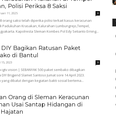
, Polisi Periksa 8 Saksi
uari 11, 2025
0
 orang saksi telah diperika polisi terkait kasus keracunan
i Padukuhan Krasakan, Kalurahan Lumbungrejo,Tempel,
gyakarta. Kapolresta Sleman Kombes Pol Edy Setianto Erning...
 DIY Bagikan Ratusan Paket
ko di Bantul
l 15, 2023
0
-igtv.vision | SEBANYAK 500 paket sembako dibagikan
DIY Brigjend Slamet Santoso Jumat sore 14 April 2023.
yang dibalut dengan kegiatan bakti sosial bertema...
an Orang di Sleman Keracunan
an Usai Santap Hidangan di
 Hajatan