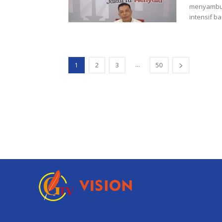
menyambut
intensif b
...
1
2
3
50