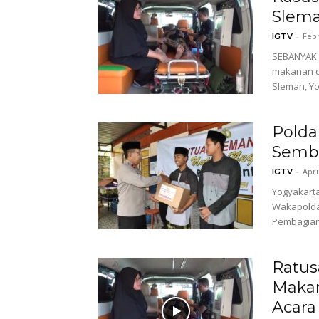
Sleman
-
Febr
IGTV
SEBANYAK 8
makanan d
Sleman, Yo
Polda
Semba
-
Apri
IGTV
Yogyakarta
Wakapolda 
Pembagian 
Ratus
Makan
Acara