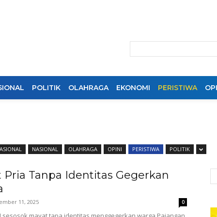
SIONAL
POLITIK
OLAHRAGA
EKONOMI
PERISTIWA
OPI
ASIONAL
NASIONAL
OLAHRAGA
OPINI
PERISTIWA
POLITIK
 Pria Tanpa Identitas Gegerkan
a
ember 11, 2025
0
sesosok mayat tapa identitas menggegerkan warga Pajangan,