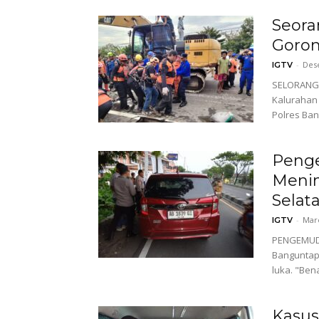
Seora
Goro
-
Des
IGTV
SELORANG 
Kalurahan 
Polres Bant
Peng
Menin
Selat
-
Mare
IGTV
PENGEMUDI 
Banguntapa
luka. "Be
Kasus