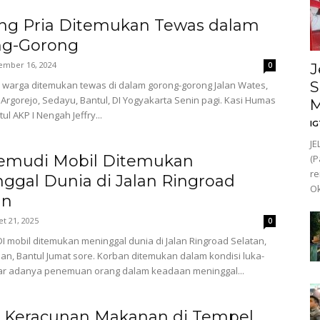
ng Pria Ditemukan Tewas dalam
ng-Gorong
ember 16, 2024
0
J
S
warga ditemukan tewas di dalam gorong-gorong Jalan Wates,
Argorejo, Sedayu, Bantul, DI Yogyakarta Senin pagi. Kasi Humas
ul AKP I Nengah Jeffry...
I
JE
emudi Mobil Ditemukan
(P
re
ggal Dunia di Jalan Ringroad
Ok
an
t 21, 2025
0
mobil ditemukan meninggal dunia di Jalan Ringroad Selatan,
n, Bantul Jumat sore. Korban ditemukan dalam kondisi luka-
nar adanya penemuan orang dalam keadaan meninggal...
 Keracunan Makanan di Tempel