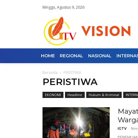
Minggu, Agustus 9, 2026
HOME
REGIONAL
NASIONAL
INTERNA
Beranda
PERISTIWA
PERISTIWA
EKONOMI
Headline
Hukum & Kriminal
INTERN
Mayat
Warg
-
Nov
IGTV
PENEMUAN 