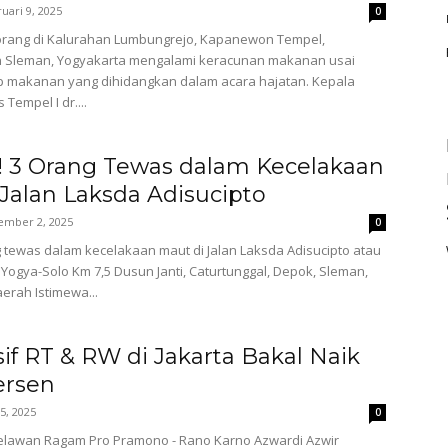
uari 9, 2025
0
rang di Kalurahan Lumbungrejo, Kapanewon Tempel,
 Sleman, Yogyakarta mengalami keracunan makanan usai
 makanan yang dihidangkan dalam acara hajatan. Kepala
Tempel I dr....
! 3 Orang Tewas dalam Kecelakaan
Jalan Laksda Adisucipto
ember 2, 2025
0
 tewas dalam kecelakaan maut di Jalan Laksda Adisucipto atau
 Yogya-Solo Km 7,5 Dusun Janti, Caturtunggal, Depok, Sleman,
aerah Istimewa...
sif RT & RW di Jakarta Bakal Naik
ersen
 5, 2025
0
elawan Ragam Pro Pramono - Rano Karno Azwardi Azwir