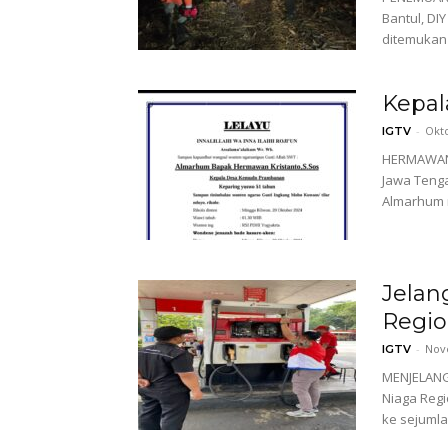
Bantul, DI
ditemukan
Kepal
-
Okto
IGTV
HERMAWAN 
Jawa Tenga
Almarhum m
Jelan
Regio
-
Nov
IGTV
MENJELANG 
Niaga Regi
ke sejumla