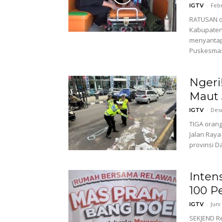
-
Febr
IGTV
RATUSAN o
Kabupaten
menyantap
Puskesmas 
Ngeri
Maut 
-
Des
IGTV
TIGA orang
Jalan Raya
provinsi D
Inten
100 P
-
Juni
IGTV
SEKJEND R