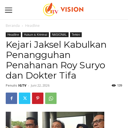
Beranda
Headline
Headline
Hukum & Kriminal
NASIONAL
Terkini
Kejari Jaksel Kabulkan
Penangguhan
Penahanan Roy Suryo
dan Dokter Tifa
Penulis
IGTV
-
Juni 22, 2026
139