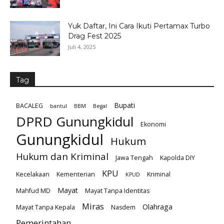
Yuk Daftar, Ini Cara Ikuti Pertamax Turbo
Drag Fest 2025
Juli 4, 2025
Tag
Bupati
BACALEG
bantul
BBM
Begal
DPRD Gunungkidul
Ekonomi
Gunungkidul
Hukum
Hukum dan Kriminal
Jawa Tengah
Kapolda DIY
KPU
Kecelakaan
Kementerian
Kriminal
KPUD
Mayat
Mahfud MD
Mayat Tanpa Identitas
Miras
Olahraga
Mayat Tanpa Kepala
Nasdem
Pemerintahan