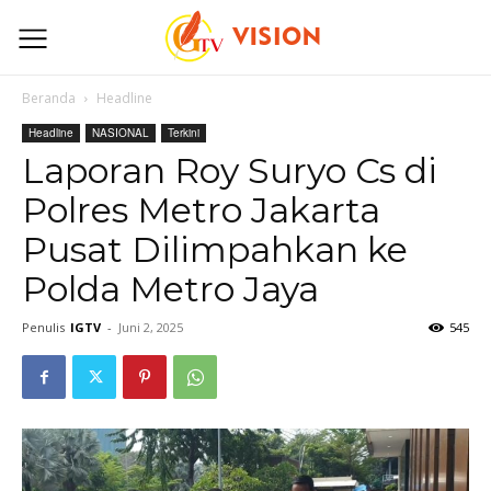
Beranda
Headline
Headline
NASIONAL
Terkini
Laporan Roy Suryo Cs di
Polres Metro Jakarta
Pusat Dilimpahkan ke
Polda Metro Jaya
Penulis
IGTV
-
Juni 2, 2025
545