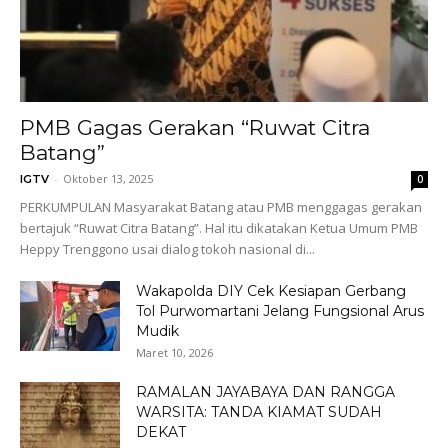
PMB Gagas Gerakan “Ruwat Citra
Batang”
-
Oktober 13, 2025
IGTV
0
PERKUMPULAN Masyarakat Batang atau PMB menggagas gerakan
bertajuk “Ruwat Citra Batang”. Hal itu dikatakan Ketua Umum PMB
Heppy Trenggono usai dialog tokoh nasional di...
Wakapolda DIY Cek Kesiapan Gerbang
Tol Purwomartani Jelang Fungsional Arus
Mudik
Maret 10, 2026
RAMALAN JAYABAYA DAN RANGGA
WARSITA: TANDA KIAMAT SUDAH
DEKAT