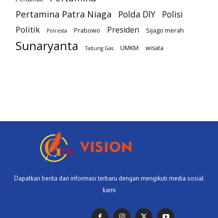
Pertamina Patra Niaga
Polda DIY
Polisi
Politik
Presiden
Prabowo
Sijago merah
Polresta
Sunaryanta
UMKM
wisata
Tabung Gas
Dapatkan berita dan informasi terbaru dengan mengikuti media sosial
kami