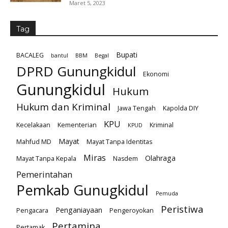
Maret 5, 2023
Tag
Bupati
BACALEG
bantul
BBM
Begal
DPRD Gunungkidul
Ekonomi
Gunungkidul
Hukum
Hukum dan Kriminal
Jawa Tengah
Kapolda DIY
KPU
Kecelakaan
Kementerian
Kriminal
KPUD
Mayat
Mahfud MD
Mayat Tanpa Identitas
Miras
Olahraga
Mayat Tanpa Kepala
Nasdem
Pemerintahan
Pemkab Gunugkidul
Pemuda
Peristiwa
Penganiayaan
Pengacara
Pengeroyokan
Pertamina
Pertamak