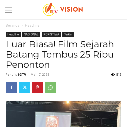
Beranda
Headline
Headline
NASIONAL
PERISTIWA
Terkini
Luar Biasa! Film Sejarah
Batang Tembus 25 Ribu
Penonton
Penulis
IGTV
-
Mei 17, 2025
512