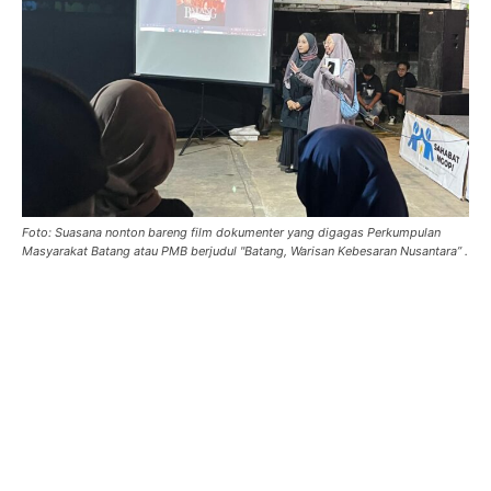
Foto: Suasana nonton bareng film dokumenter yang digagas Perkumpulan
Masyarakat Batang atau PMB berjudul "Batang, Warisan Kebesaran Nusantara” .