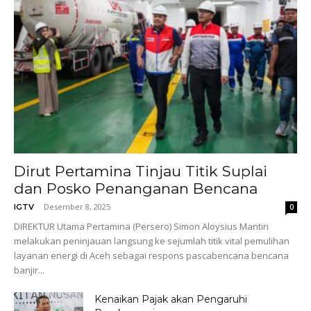
Dirut Pertamina Tinjau Titik Suplai
dan Posko Penanganan Bencana
-
Desember 8, 2025
IGTV
0
DIREKTUR Utama Pertamina (Persero) Simon Aloysius Mantiri
melakukan peninjauan langsung ke sejumlah titik vital pemulihan
layanan energi di Aceh sebagai respons pascabencana bencana
banjir...
Kenaikan Pajak akan Pengaruhi