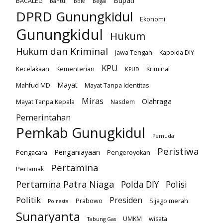
Bupati
BACALEG
bantul
BBM
Begal
DPRD Gunungkidul
Ekonomi
Gunungkidul
Hukum
Hukum dan Kriminal
Jawa Tengah
Kapolda DIY
KPU
Kecelakaan
Kementerian
Kriminal
KPUD
Mayat
Mahfud MD
Mayat Tanpa Identitas
Miras
Olahraga
Mayat Tanpa Kepala
Nasdem
Pemerintahan
Pemkab Gunugkidul
Pemuda
Peristiwa
Penganiayaan
Pengacara
Pengeroyokan
Pertamina
Pertamak
Pertamina Patra Niaga
Polda DIY
Polisi
Politik
Presiden
Prabowo
Sijago merah
Polresta
Sunaryanta
UMKM
wisata
Tabung Gas