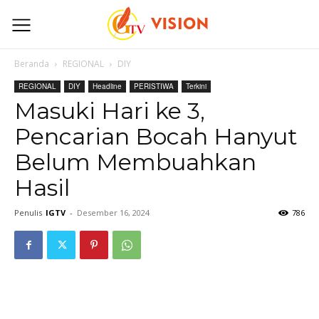
Beranda
REGIONAL
DIY
REGIONAL
DIY
Headline
PERISTIWA
Terkini
Masuki Hari ke 3,
Pencarian Bocah Hanyut
Belum Membuahkan
Hasil
Penulis
IGTV
-
Desember 16, 2024
786