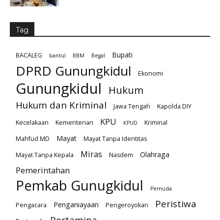
Tag
Bupati
BACALEG
bantul
BBM
Begal
DPRD Gunungkidul
Ekonomi
Gunungkidul
Hukum
Hukum dan Kriminal
Jawa Tengah
Kapolda DIY
KPU
Kecelakaan
Kementerian
Kriminal
KPUD
Mayat
Mahfud MD
Mayat Tanpa Identitas
Miras
Olahraga
Mayat Tanpa Kepala
Nasdem
Pemerintahan
Pemkab Gunugkidul
Pemuda
Peristiwa
Penganiayaan
Pengacara
Pengeroyokan
Pertamina