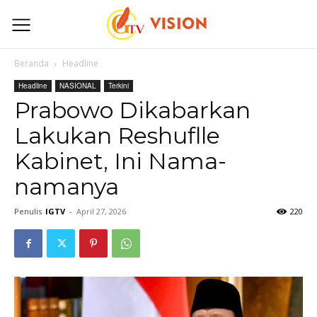
Beranda
Headline
Headline
NASIONAL
Terkini
Prabowo Dikabarkan
Lakukan Reshuflle
Kabinet, Ini Nama-
namanya
Penulis
IGTV
-
April 27, 2026
220