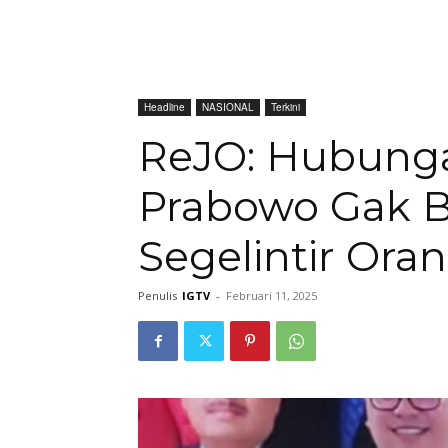
Headline
NASIONAL
Terkini
ReJO: Hubung
Prabowo Gak B
Segelintir Ora
Penulis
IGTV
-
Februari 11, 2025