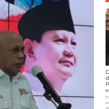
D
d
P
I
PO
pe
wa