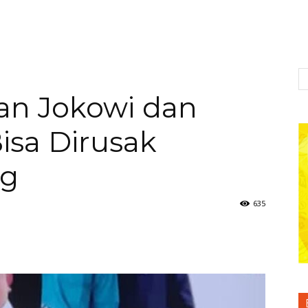
an Jokowi dan
isa Dirusak
ng
635