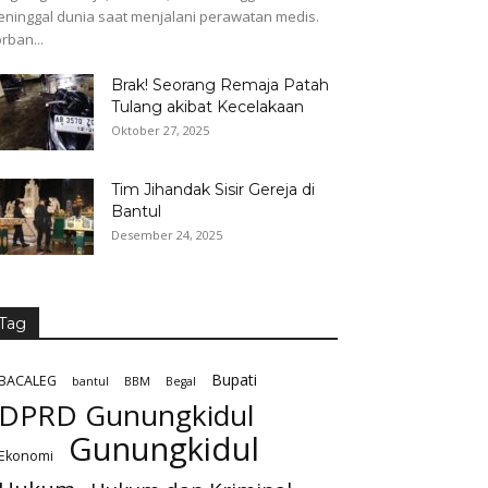
ninggal dunia saat menjalani perawatan medis.
rban...
Brak! Seorang Remaja Patah
Tulang akibat Kecelakaan
Oktober 27, 2025
Tim Jihandak Sisir Gereja di
Bantul
Desember 24, 2025
Tag
Bupati
BACALEG
bantul
BBM
Begal
DPRD Gunungkidul
Gunungkidul
Ekonomi