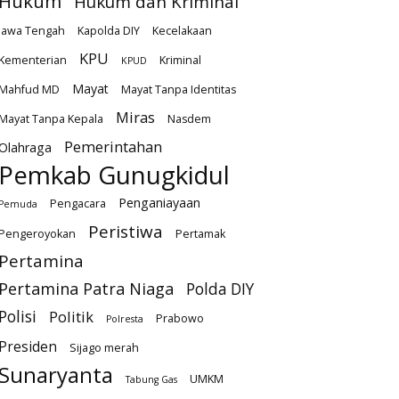
Hukum
Hukum dan Kriminal
Jawa Tengah
Kapolda DIY
Kecelakaan
KPU
Kementerian
Kriminal
KPUD
Mayat
Mahfud MD
Mayat Tanpa Identitas
Miras
Mayat Tanpa Kepala
Nasdem
Pemerintahan
Olahraga
Pemkab Gunugkidul
Penganiayaan
Pengacara
Pemuda
Peristiwa
Pengeroyokan
Pertamak
Pertamina
Pertamina Patra Niaga
Polda DIY
Polisi
Politik
Prabowo
Polresta
Presiden
Sijago merah
Sunaryanta
UMKM
Tabung Gas