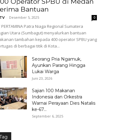
00 Operator SPBU di Medan
erima Bantuan
-
Desember 5, 2025
GTV
0
 PERTAMINA Patra Niaga Regional Sumatera
gian Utara (Sumbagut) menyalurkan bantuan
akanan tambahan kepada 400 operator SPBU yang
rtugas di berbagai titik di Kota...
Seorang Pria Ngamuk,
Ayunkan Parang Hingga
Lukai Warga
Juni 23, 2026
Sajian 100 Makanan
Indonesia dan Orkestra
Warnai Perayaan Dies Natalis
ke-67...
September 6, 2025
Tag