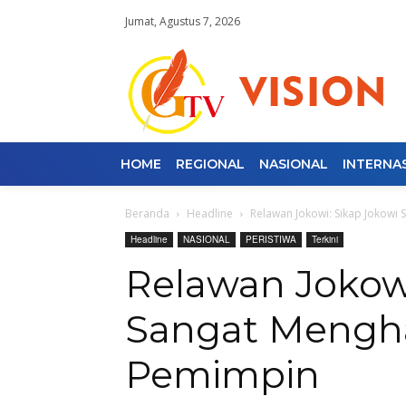
Jumat, Agustus 7, 2026
HOME
REGIONAL
NASIONAL
INTERNA
Beranda
Headline
Relawan Jokowi: Sikap Jokowi
Headline
NASIONAL
PERISTIWA
Terkini
Relawan Jokowi
Sangat Mengha
Pemimpin