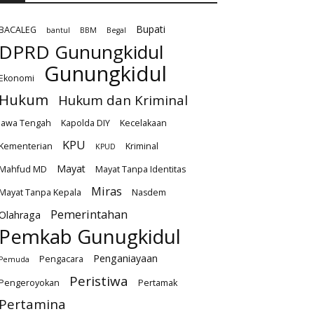
Bupati
BACALEG
bantul
BBM
Begal
DPRD Gunungkidul
Gunungkidul
Ekonomi
Hukum
Hukum dan Kriminal
Jawa Tengah
Kapolda DIY
Kecelakaan
KPU
Kementerian
Kriminal
KPUD
Mayat
Mahfud MD
Mayat Tanpa Identitas
Miras
Mayat Tanpa Kepala
Nasdem
Pemerintahan
Olahraga
Pemkab Gunugkidul
Penganiayaan
Pengacara
Pemuda
Peristiwa
Pengeroyokan
Pertamak
Pertamina