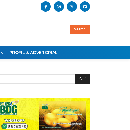
Search
NI
PROFIL & ADVETORIAL