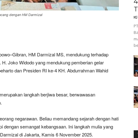
4
T
incang dengan HM Darmizal
I
PT
Ba
m
be
bowo–Gibran, HM Darmizal MS, mendukung terhadap
Ir. H. Joko Widodo yang mendukung pemberian gelar
oeharto dan Presiden RI ke-4 KH. Abdurrahman Wahid
 merupakan langkah berjiwa besar, berwawasan
.
eorang negarawan. Beliau memandang sejarah dengan hati
tapi dengan semangat kebangsaan. Ini langkah mulia yang
ar Darmizal di Jakarta, Kamis 6 November 2025.