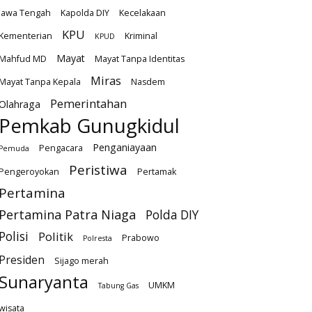
Jawa Tengah
Kapolda DIY
Kecelakaan
KPU
Kementerian
Kriminal
KPUD
Mayat
Mahfud MD
Mayat Tanpa Identitas
Miras
Mayat Tanpa Kepala
Nasdem
Pemerintahan
Olahraga
Pemkab Gunugkidul
Penganiayaan
Pengacara
Pemuda
Peristiwa
Pengeroyokan
Pertamak
Pertamina
Pertamina Patra Niaga
Polda DIY
Polisi
Politik
Prabowo
Polresta
Presiden
Sijago merah
Sunaryanta
UMKM
Tabung Gas
wisata