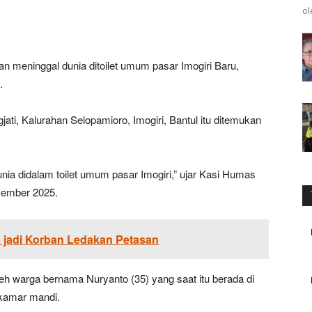
ol
n meninggal dunia ditoilet umum pasar Imogiri Baru,
.
ti, Kalurahan Selopamioro, Imogiri, Bantul itu ditemukan
ia didalam toilet umum pasar Imogiri,” ujar Kasi Humas
esember 2025.
 jadi Korban Ledakan Petasan
leh warga bernama Nuryanto (35) yang saat itu berada di
 kamar mandi.