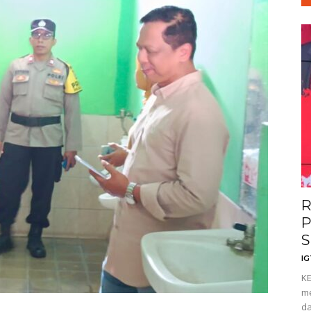
R
P
S
I
KE
me
da