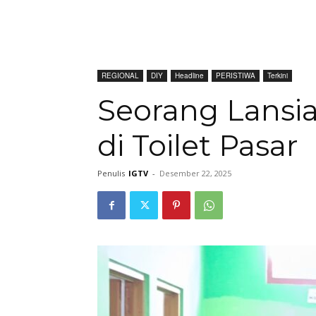
REGIONAL
DIY
Headline
PERISTIWA
Terkini
Seorang Lansi
di Toilet Pasar
Penulis
IGTV
-
Desember 22, 2025