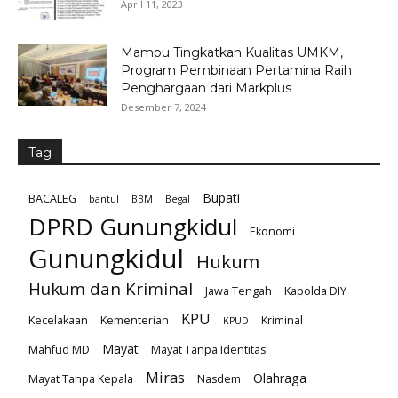
April 11, 2023
Mampu Tingkatkan Kualitas UMKM,
Program Pembinaan Pertamina Raih
Penghargaan dari Markplus
Desember 7, 2024
Tag
Bupati
BACALEG
bantul
BBM
Begal
DPRD Gunungkidul
Ekonomi
Gunungkidul
Hukum
Hukum dan Kriminal
Jawa Tengah
Kapolda DIY
KPU
Kecelakaan
Kementerian
Kriminal
KPUD
Mayat
Mahfud MD
Mayat Tanpa Identitas
Miras
Olahraga
Mayat Tanpa Kepala
Nasdem