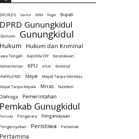
Bupati
BACALEG
bantul
BBM
Begal
DPRD Gunungkidul
Gunungkidul
Ekonomi
Hukum
Hukum dan Kriminal
Jawa Tengah
Kapolda DIY
Kecelakaan
KPU
Kementerian
Kriminal
KPUD
Mayat
Mahfud MD
Mayat Tanpa Identitas
Miras
Mayat Tanpa Kepala
Nasdem
Pemerintahan
Olahraga
Pemkab Gunugkidul
Penganiayaan
Pengacara
Pemuda
Peristiwa
Pengeroyokan
Pertamak
Pertamina