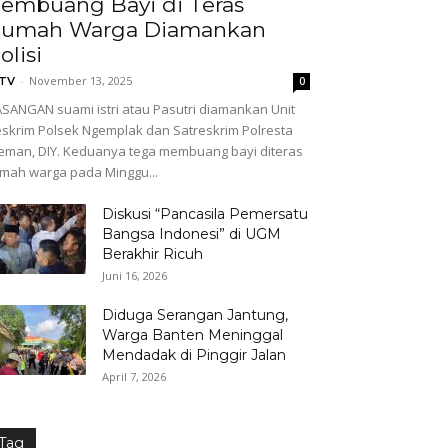
embuang Bayi di Teras
umah Warga Diamankan
olisi
-
November 13, 2025
GTV
0
SANGAN suami istri atau Pasutri diamankan Unit
skrim Polsek Ngemplak dan Satreskrim Polresta
eman, DIY. Keduanya tega membuang bayi diteras
mah warga pada Minggu...
Diskusi “Pancasila Pemersatu
Bangsa Indonesi” di UGM
Berakhir Ricuh
Juni 16, 2026
Diduga Serangan Jantung,
Warga Banten Meninggal
Mendadak di Pinggir Jalan
April 7, 2026
Tag