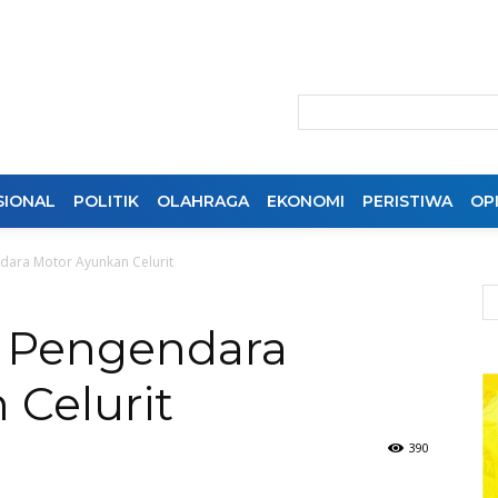
SIONAL
POLITIK
OLAHRAGA
EKONOMI
PERISTIWA
OPI
ndara Motor Ayunkan Celurit
h Pengendara
 Celurit
390