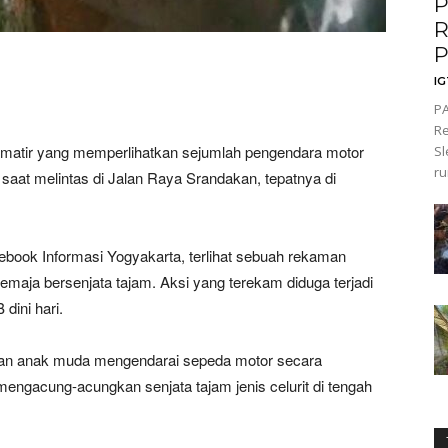
P
R
P
I
PA
Re
 amatir yang memperlihatkan sejumlah pengendara motor
Sl
ru
t saat melintas di Jalan Raya Srandakan, tepatnya di
ebook Informasi Yogyakarta, terlihat sebuah rekaman
aja bersenjata tajam. Aksi yang terekam diduga terjadi
dini hari.
elasan anak muda mengendarai sepeda motor secara
ngacung-acungkan senjata tajam jenis celurit di tengah