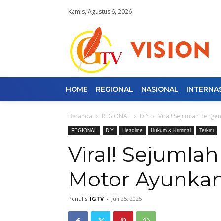
Kamis, Agustus 6, 2026
HOME
REGIONAL
NASIONAL
INTERNA
Beranda
REGIONAL
DIY
Viral! Sejumlah Penge
REGIONAL
DIY
Headline
Hukum & Kriminal
Terkini
Viral! Sejumla
Motor Ayunkan
Penulis
IGTV
-
Juli 25, 2025