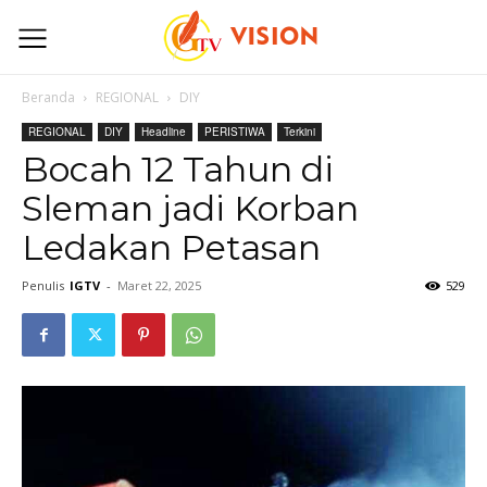
Beranda
REGIONAL
DIY
REGIONAL
DIY
Headline
PERISTIWA
Terkini
Bocah 12 Tahun di
Sleman jadi Korban
Ledakan Petasan
Penulis
IGTV
-
Maret 22, 2025
529