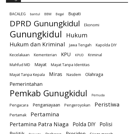
Bupati
BACALEG
bantul
BBM
Begal
DPRD Gunungkidul
Ekonomi
Gunungkidul
Hukum
Hukum dan Kriminal
Jawa Tengah
Kapolda DIY
KPU
Kecelakaan
Kementerian
Kriminal
KPUD
Mayat
Mahfud MD
Mayat Tanpa Identitas
Miras
Olahraga
Mayat Tanpa Kepala
Nasdem
Pemerintahan
Pemkab Gunugkidul
Pemuda
Peristiwa
Penganiayaan
Pengacara
Pengeroyokan
Pertamina
Pertamak
Pertamina Patra Niaga
Polda DIY
Polisi
Politik
Presiden