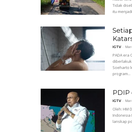
Tidak dise
itu menjad
Setia
Katars
-
Mare
IGTV
PADA era 
diberlaku
Soeharto l
program...
PDIP 
-
Mare
IGTV
Oleh: HM D
Indonesia 
lanskap po