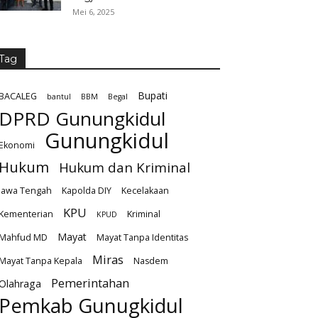
Mei 6, 2025
Tag
Bupati
BACALEG
bantul
BBM
Begal
DPRD Gunungkidul
Gunungkidul
Ekonomi
Hukum
Hukum dan Kriminal
Jawa Tengah
Kapolda DIY
Kecelakaan
KPU
Kementerian
Kriminal
KPUD
Mayat
Mahfud MD
Mayat Tanpa Identitas
Miras
Mayat Tanpa Kepala
Nasdem
Pemerintahan
Olahraga
Pemkab Gunugkidul