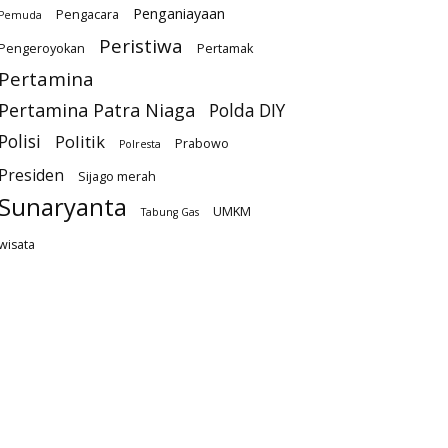
Penganiayaan
Pengacara
Pemuda
Peristiwa
Pengeroyokan
Pertamak
Pertamina
Pertamina Patra Niaga
Polda DIY
Polisi
Politik
Prabowo
Polresta
Presiden
Sijago merah
Sunaryanta
UMKM
Tabung Gas
wisata