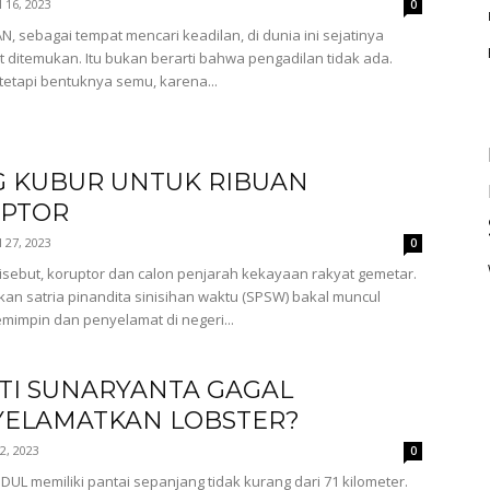
l 16, 2023
0
, sebagai tempat mencari keadilan, di dunia ini sejatinya
it ditemukan. Itu bukan berarti bahwa pengadilan tidak ada.
tetapi bentuknya semu, karena...
G KUBUR UNTUK RIBUAN
PTOR
l 27, 2023
0
disebut, koruptor dan calon penjarah kekayaan rakyat gemetar.
an satria pinandita sinisihan waktu (SPSW) bakal muncul
mimpin dan penyelamat di negeri...
TI SUNARYANTA GAGAL
ELAMATKAN LOBSTER?
 2, 2023
0
L memiliki pantai sepanjang tidak kurang dari 71 kilometer.