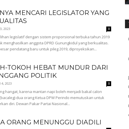
TNYA MENCARI LEGISLATOR YANG
UALITAS
 3, 2023
0
lihan legislatif dengan sistem proporsional terbuka tahun 2019
ak menghasilkan anggota DPRD Gunungkidul yang berkualitas.
esar pendatang baru untuk pileg 2019, diproyeksikan...
H-TOKOH HEBAT MUNDUR DARI
NGGANG POLITIK
l 4, 2023
0
ing hangat, karena mantan napi boleh menjadi bakal calon
 (bacaleg) dua orang Ketua DPW Perindo memutuskan untuk
an diri. Dewan Pakar Partai Nasional...
A ORANG MENUNGGU DIADILI