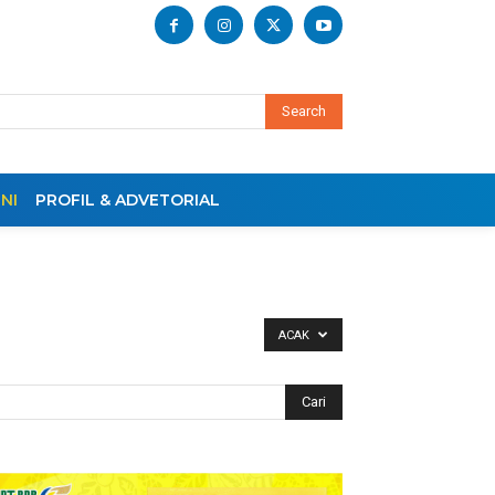
Search
NI
PROFIL & ADVETORIAL
ACAK