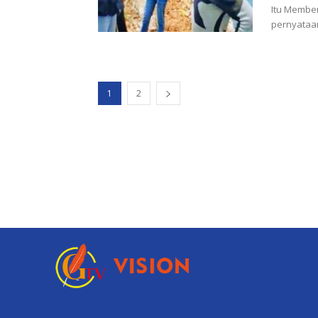
Itu Memben
pernyataa
1
2