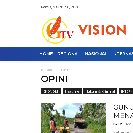
Kamis, Agustus 6, 2026
HOME
REGIONAL
NASIONAL
INTERNA
Beranda
OPINI
OPINI
EKONOMI
Headline
Hukum & Kriminal
INTERN
GUNU
MENA
-
Mei 
IGTV
Kabar terb