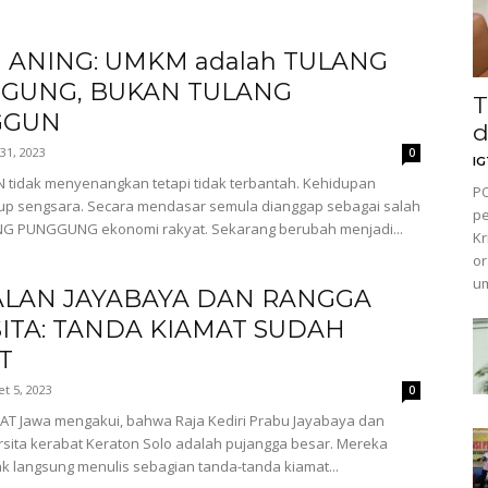
I ANING: UMKM adalah TULANG
GUNG, BUKAN TULANG
T
GGUN
d
31, 2023
0
I
 tidak menyenangkan tetapi tidak terbantah. Kehidupan
PO
p sengsara. Secara mendasar semula dianggap sebagai salah
pe
NG PUNGGUNG ekonomi rakyat. Sekarang berubah menjadi...
Kr
or
um
LAN JAYABAYA DAN RANGGA
ITA: TANDA KIAMAT SUDAH
T
t 5, 2023
0
T Jawa mengakui, bahwa Raja Kediri Prabu Jayabaya dan
ita kerabat Keraton Solo adalah pujangga besar. Mereka
ak langsung menulis sebagian tanda-tanda kiamat...