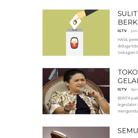
SULI
BERK
-
Juni
IGTV
HASIL pemi
diduga tid
Sebagian b
TOKO
GELA
-
Apri
IGTV
BERITA pal
legeslator
mengundurk
SEMU