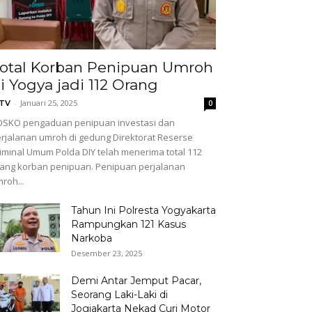
otal Korban Penipuan Umroh
i Yogya jadi 112 Orang
-
Januari 25, 2025
GTV
0
SKO pengaduan penipuan investasi dan
rjalanan umroh di gedung Direktorat Reserse
iminal Umum Polda DIY telah menerima total 112
ang korban penipuan. Penipuan perjalanan
roh...
Tahun Ini Polresta Yogyakarta
Rampungkan 121 Kasus
Narkoba
Desember 23, 2025
Demi Antar Jemput Pacar,
Seorang Laki-Laki di
Jogjakarta Nekad Curi Motor