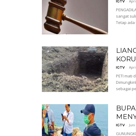
-
Apri
IGTV
PENGADILAN
sangat sul
Tetap ada 
LIAN
KORU
-
Apri
IGTV
PETI mati 
Dimungkink
sebagai pe
BUPA
MENY
-
Juni
IGTV
GUNUNGKIDU