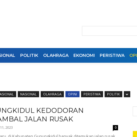
SIONAL
POLITIK
OLAHRAGA
EKONOMI
PERISTIWA
OPI
ASIONAL
NASIONAL
OLAHRAGA
OPINI
PERISTIWA
POLITIK
NGKIDUL KEDODORAN
MBAL JALAN RUSAK
11, 2023
0
aru, di Kabupaten Gunungkidul banyak ditemukan jalan rusak.