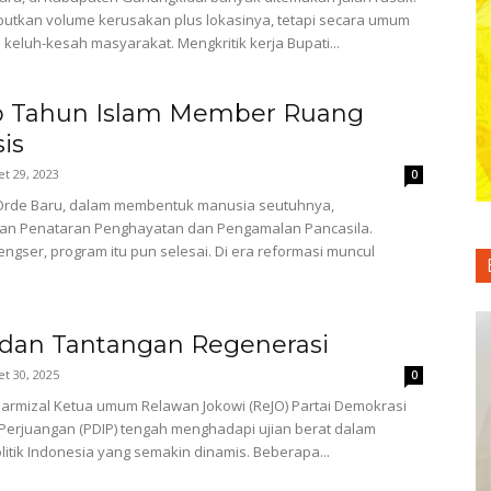
butkan volume kerusakan plus lokasinya, tetapi secara umum
i keluh-kesah masyarakat. Mengkritik kerja Bupati...
p Tahun Islam Member Ruang
is
t 29, 2023
0
Orde Baru, dalam membentuk manusia seutuhnya,
kan Penataran Penghayatan dan Pengamalan Pancasila.
engser, program itu pun selesai. Di era reformasi muncul
dan Tantangan Regenerasi
t 30, 2025
0
armizal Ketua umum Relawan Jokowi (ReJO) Partai Demokrasi
Perjuangan (PDIP) tengah menghadapi ujian berat dalam
litik Indonesia yang semakin dinamis. Beberapa...