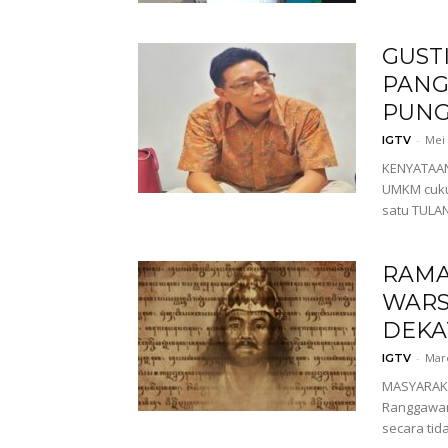
GUST
PANG
PUN
-
Mei 
IGTV
KENYATAAN
UMKM cuku
satu TULA
RAMA
WARS
DEKA
-
Mare
IGTV
MASYARAKA
Ranggawars
secara tid