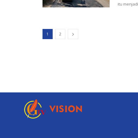
itu menjad
1
2