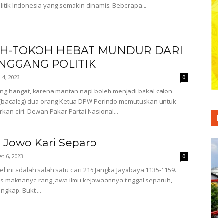
litik Indonesia yang semakin dinamis. Beberapa...
H-TOKOH HEBAT MUNDUR DARI
NGGANG POLITIK
l 4, 2023
0
ing hangat, karena mantan napi boleh menjadi bakal calon
 (bacaleg) dua orang Ketua DPW Perindo memutuskan untuk
an diri. Dewan Pakar Partai Nasional...
Jowo Kari Separo
t 6, 2023
0
kel ini adalah salah satu dari 216 Jangka Jayabaya 1135-1159.
tas maknanya rang Jawa ilmu kejawaannya tinggal separuh,
engkap. Bukti...