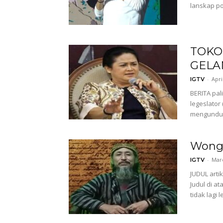
lanskap po
TOKO
GELA
-
Apri
IGTV
BERITA pal
legeslator
mengundurk
Wong 
-
Mare
IGTV
JUDUL arti
Judul di a
tidak lagi l