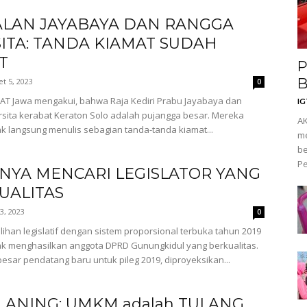
LAN JAYABAYA DAN RANGGA
ITA: TANDA KIAMAT SUDAH
T
P
B
t 5, 2023
0
T Jawa mengakui, bahwa Raja Kediri Prabu Jayabaya dan
I
ita kerabat Keraton Solo adalah pujangga besar. Mereka
AK
ak langsung menulis sebagian tanda-tanda kiamat...
me
be
Pe
TNYA MENCARI LEGISLATOR YANG
UALITAS
 3, 2023
0
lihan legislatif dengan sistem proporsional terbuka tahun 2019
ak menghasilkan anggota DPRD Gunungkidul yang berkualitas.
esar pendatang baru untuk pileg 2019, diproyeksikan...
I ANING: UMKM adalah TULANG