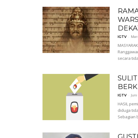
RAMA
WARS
DEKA
-
Mare
IGTV
MASYARAKA
Ranggawars
secara tid
SULI
BERK
-
Juni
IGTV
HASIL pemi
diduga tid
Sebagian b
GUST