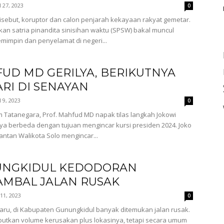
l 27, 2023
0
disebut, koruptor dan calon penjarah kekayaan rakyat gemetar.
an satria pinandita sinisihan waktu (SPSW) bakal muncul
mimpin dan penyelamat di negeri...
UD MD GERILYA, BERIKUTNYA
RI DI SENAYAN
l 9, 2023
0
 Tatanegara, Prof. Mahfud MD napak tilas langkah Jokowi
a berbeda dengan tujuan mengincar kursi presiden 2024. Joko
ntan Walikota Solo mengincar...
NGKIDUL KEDODORAN
MBAL JALAN RUSAK
11, 2023
0
aru, di Kabupaten Gunungkidul banyak ditemukan jalan rusak.
butkan volume kerusakan plus lokasinya, tetapi secara umum