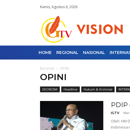
Kamis, Agustus 6, 2026
HOME
REGIONAL
NASIONAL
INTERNA
Beranda
OPINI
OPINI
EKONOMI
Headline
Hukum & Kriminal
INTERN
PDIP 
-
Mare
IGTV
Oleh: HM D
Indonesia 