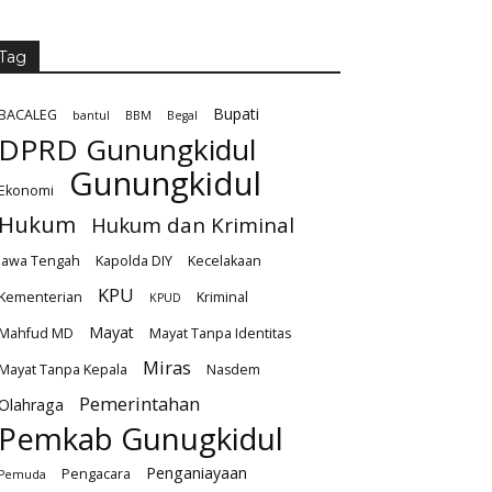
Tag
Bupati
BACALEG
bantul
BBM
Begal
DPRD Gunungkidul
Gunungkidul
Ekonomi
Hukum
Hukum dan Kriminal
Jawa Tengah
Kapolda DIY
Kecelakaan
KPU
Kementerian
Kriminal
KPUD
Mayat
Mahfud MD
Mayat Tanpa Identitas
Miras
Mayat Tanpa Kepala
Nasdem
Pemerintahan
Olahraga
Pemkab Gunugkidul
Penganiayaan
Pengacara
Pemuda