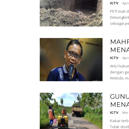
-
Apri
IGTV
PETI mati 
Dimungkink
sebagai pe
MAHF
MENA
-
Apri
IGTV
AHLI hukum
dengan gay
Widodo, ma
GUNU
MENA
-
Mei 
IGTV
Kabar terb
Tidak dise