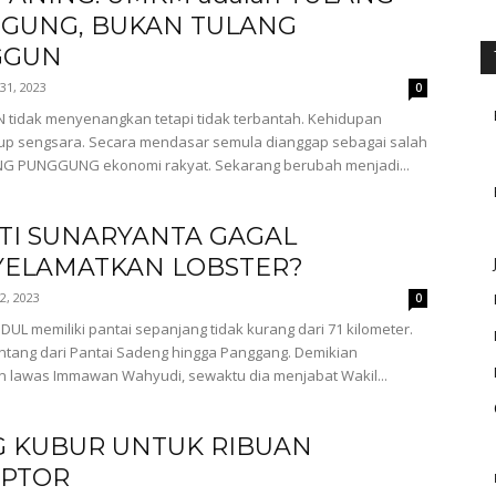
GUNG, BUKAN TULANG
GGUN
31, 2023
0
 tidak menyenangkan tetapi tidak terbantah. Kehidupan
p sengsara. Secara mendasar semula dianggap sebagai salah
NG PUNGGUNG ekonomi rakyat. Sekarang berubah menjadi...
TI SUNARYANTA GAGAL
ELAMATKAN LOBSTER?
 2, 2023
0
L memiliki pantai sepanjang tidak kurang dari 71 kilometer.
tang dari Pantai Sadeng hingga Panggang. Demikian
n lawas Immawan Wahyudi, sewaktu dia menjabat Wakil...
G KUBUR UNTUK RIBUAN
PTOR