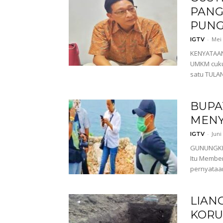
PANG
PUN
-
Mei 
IGTV
KENYATAAN
UMKM cuku
satu TULA
BUPA
MENY
-
Juni
IGTV
GUNUNGKIDU
Itu Memben
pernyataa
LIAN
KORU