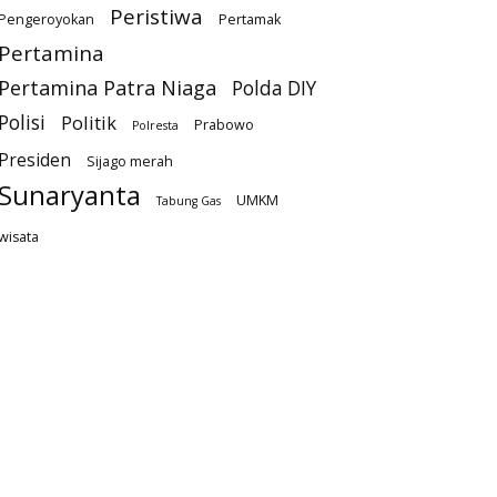
Peristiwa
Pengeroyokan
Pertamak
Pertamina
Pertamina Patra Niaga
Polda DIY
Polisi
Politik
Prabowo
Polresta
Presiden
Sijago merah
Sunaryanta
UMKM
Tabung Gas
wisata