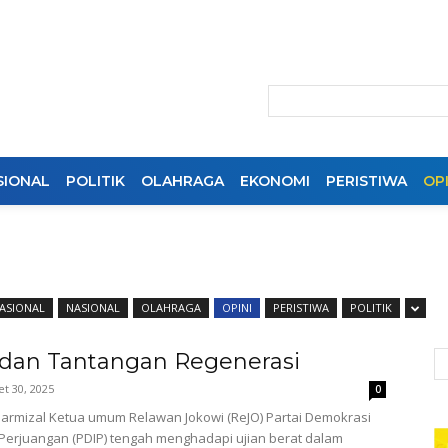
SIONAL
POLITIK
OLAHRAGA
EKONOMI
PERISTIWA
OPI
ASIONAL
NASIONAL
OLAHRAGA
OPINI
PERISTIWA
POLITIK
dan Tantangan Regenerasi
t 30, 2025
0
armizal Ketua umum Relawan Jokowi (ReJO) Partai Demokrasi
Perjuangan (PDIP) tengah menghadapi ujian berat dalam