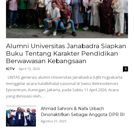
Alumni Universitas Janabadra Siapkan
Buku Tentang Karakter Pendidikan
Berwawasan Kebangsaan
-
April 13, 2026
IGTV
0
LINTAS generasi alumni Universitas Janabadra (UJB) Yogyakarta
menggelar acara halalbihalal nasional di Swiss-Belresidences
Epicentrum, Kuningan, Jakarta, pada Sabtu 11 April 2026. Acara
yang diinisiasi oleh...
Ahmad Sahroni & Nafa Urbach
Dinonaktifkan Sebagai Anggota DPR RI
Agustus 31, 2025