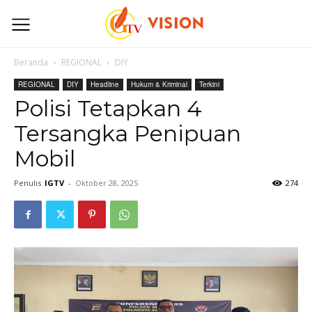
Beranda
REGIONAL
DIY
REGIONAL
DIY
Headline
Hukum & Kriminal
Terkini
Polisi Tetapkan 4
Tersangka Penipuan
Mobil
Penulis
IGTV
-
Oktober 28, 2025
274