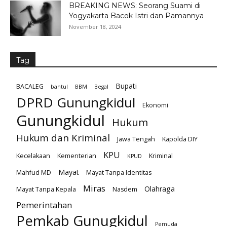
BREAKING NEWS: Seorang Suami di
Yogyakarta Bacok Istri dan Pamannya
November 18, 2024
Tag
Bupati
BACALEG
bantul
BBM
Begal
DPRD Gunungkidul
Ekonomi
Gunungkidul
Hukum
Hukum dan Kriminal
Jawa Tengah
Kapolda DIY
KPU
Kecelakaan
Kementerian
Kriminal
KPUD
Mayat
Mahfud MD
Mayat Tanpa Identitas
Miras
Olahraga
Mayat Tanpa Kepala
Nasdem
Pemerintahan
Pemkab Gunugkidul
Pemuda