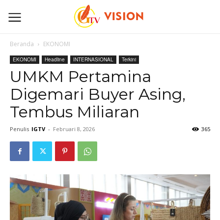
Beranda
EKONOMI
EKONOMI
Headline
INTERNASIONAL
Terkini
UMKM Pertamina
Digemari Buyer Asing,
Tembus Miliaran
Penulis
IGTV
-
Februari 8, 2026
365