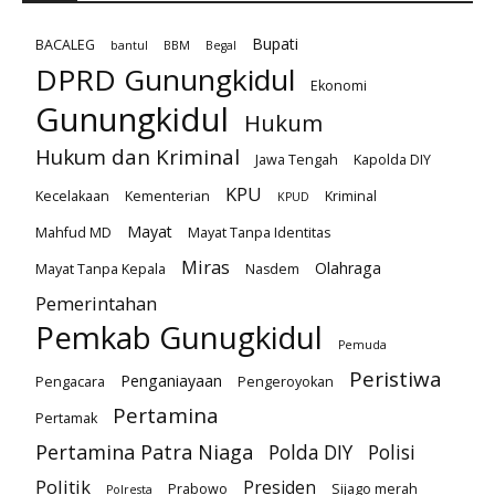
Bupati
BACALEG
bantul
BBM
Begal
DPRD Gunungkidul
Ekonomi
Gunungkidul
Hukum
Hukum dan Kriminal
Jawa Tengah
Kapolda DIY
KPU
Kecelakaan
Kementerian
Kriminal
KPUD
Mayat
Mahfud MD
Mayat Tanpa Identitas
Miras
Olahraga
Mayat Tanpa Kepala
Nasdem
Pemerintahan
Pemkab Gunugkidul
Pemuda
Peristiwa
Penganiayaan
Pengacara
Pengeroyokan
Pertamina
Pertamak
Pertamina Patra Niaga
Polda DIY
Polisi
Politik
Presiden
Prabowo
Sijago merah
Polresta