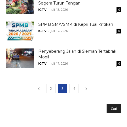
Segera Turun Tangan
-
Juli 18, 2026
IGTV
0
SPMB SMA/SMK di Kepri Tuai Kritikan
-
Juli 17, 2026
IGTV
0
Penyeberang Jalan di Sleman Tertabrak
Mobil
-
Juli 17, 2026
IGTV
0
2
3
4