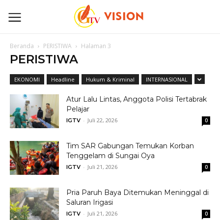
Beranda
PERISTIWA
Halaman 3
PERISTIWA
EKONOMI
Headline
Hukum & Kriminal
INTERNASIONAL
Atur Lalu Lintas, Anggota Polisi Tertabrak
Pelajar
-
Juli 22, 2026
IGTV
0
Tim SAR Gabungan Temukan Korban
Tenggelam di Sungai Oya
-
Juli 21, 2026
IGTV
0
Pria Paruh Baya Ditemukan Meninggal di
Saluran Irigasi
-
Juli 21, 2026
IGTV
0