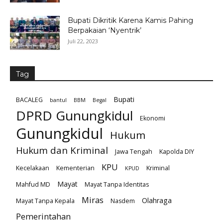
Bupati Dikritik Karena Kamis Pahing
Berpakaian ‘Nyentrik’
Juli 22, 2023
Tag
Bupati
BACALEG
bantul
BBM
Begal
DPRD Gunungkidul
Ekonomi
Gunungkidul
Hukum
Hukum dan Kriminal
Jawa Tengah
Kapolda DIY
KPU
Kecelakaan
Kementerian
Kriminal
KPUD
Mayat
Mahfud MD
Mayat Tanpa Identitas
Miras
Olahraga
Mayat Tanpa Kepala
Nasdem
Pemerintahan