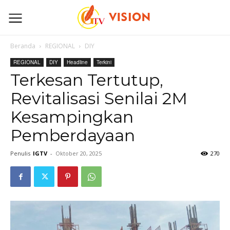
Beranda
REGIONAL
DIY
REGIONAL
DIY
Headline
Terkini
Terkesan Tertutup,
Revitalisasi Senilai 2M
Kesampingkan
Pemberdayaan
Penulis
IGTV
-
Oktober 20, 2025
270