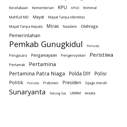
KPU
Kecelakaan
Kementerian
Kriminal
KPUD
Mayat
Mahfud MD
Mayat Tanpa Identitas
Miras
Olahraga
Mayat Tanpa Kepala
Nasdem
Pemerintahan
Pemkab Gunugkidul
Pemuda
Peristiwa
Penganiayaan
Pengacara
Pengeroyokan
Pertamina
Pertamak
Pertamina Patra Niaga
Polda DIY
Polisi
Politik
Presiden
Prabowo
Sijago merah
Polresta
Sunaryanta
UMKM
wisata
Tabung Gas