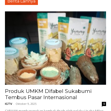
Berita Lainnya
Produk UMKM Difabel Sukabumi
Tembus Pasar Internasional
-
Oktober 9, 2025
IGTV
0
CAPAIAN membanggakan kembali diraih oleh pelaku Usaha Mikro,