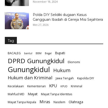
November 18, 2024
Polda DIY Selidiki dugaan Kasus
Gangguan Ibadah di Gereja Misi Sejahtera
Mei 27, 2026
Tag
Bupati
BACALEG
bantul
BBM
Begal
DPRD Gunungkidul
Ekonomi
Gunungkidul
Hukum
Hukum dan Kriminal
Jawa Tengah
Kapolda DIY
KPU
Kecelakaan
Kementerian
Kriminal
KPUD
Mayat
Mahfud MD
Mayat Tanpa Identitas
Miras
Olahraga
Mayat Tanpa Kepala
Nasdem