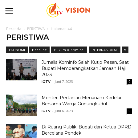
Beranda
PERISTIWA
Halaman 44
PERISTIWA
EKONOMI
Headline
Hukum & Kriminal
INTERNASIONAL
Jurnalis Kominfo Salah Kutip Pesan, Saat
Bupati Memberangkatkan Jamaah Haji
2023
-
Juni 7, 2023
IGTV
0
Menteri Pertanian Menanam Kedelai
Bersama Warga Gunungkudul
-
Juni 6, 2023
IGTV
0
Di Ruang Publik, Bupati dan Ketua DPRD
Bercelana Pendek