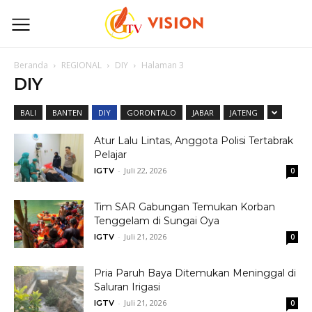
Beranda
REGIONAL
DIY
Halaman 3
DIY
BALI
BANTEN
DIY
GORONTALO
JABAR
JATENG
Atur Lalu Lintas, Anggota Polisi Tertabrak
Pelajar
-
Juli 22, 2026
IGTV
0
Tim SAR Gabungan Temukan Korban
Tenggelam di Sungai Oya
-
Juli 21, 2026
IGTV
0
Pria Paruh Baya Ditemukan Meninggal di
Saluran Irigasi
-
Juli 21, 2026
IGTV
0