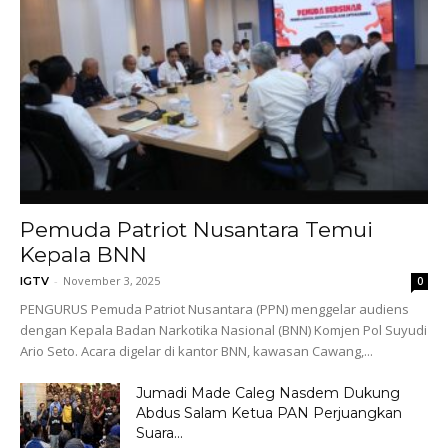
Pemuda Patriot Nusantara Temui
Kepala BNN
-
November 3, 2025
IGTV
0
PENGURUS Pemuda Patriot Nusantara (PPN) menggelar audiens
dengan Kepala Badan Narkotika Nasional (BNN) Komjen Pol Suyudi
Ario Seto. Acara digelar di kantor BNN, kawasan Cawang,...
Jumadi Made Caleg Nasdem Dukung
Abdus Salam Ketua PAN Perjuangkan
Suara...